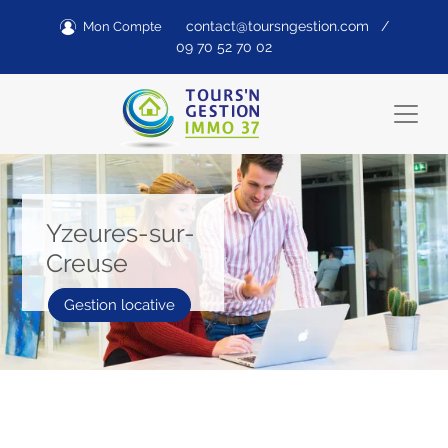
contact@toursngestion.com
/
Mon Compte
09 70 52 70 02
Yzeures-sur-
Creuse
Gestion locative