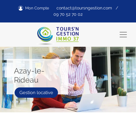
contact@toursngestion.com
/
Mon Compte
09 70 52 70 02
Azay-le-
Rideau
Gestion locative