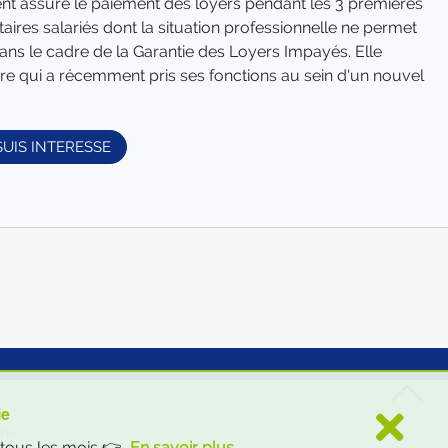
nt assure le paiement des loyers pendant les 3 premières
aires salariés dont la situation professionnelle ne permet
ans le cadre de la Garantie des Loyers Impayés. Elle
re qui a récemment pris ses fonctions au sein d'un nouvel
SUIS INTERESSE
ie
ns :
, tous les mois 👉
En savoir plus