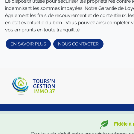
Le dispositif utilisé pour sécuriser les propriétaires contre l
indemnisant les sommes impayées. Notre Garantie de Lo
également les frais de recouvrement et de contentieux, les 
en état éventuelle du bien... Vous pouvez ainsi compléte
vos emprunts en toute tranquillité.
EN SAVOIR PLUS
NOUS CONTACTER
Fidèle à
👉 
Ce site web réduit notre empreinte carbone, con