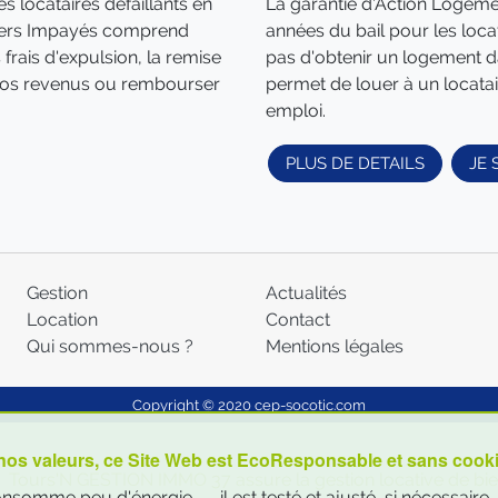
es locataires défaillants en
La garantie d'Action Logeme
yers Impayés comprend
années du bail pour les locat
frais d'expulsion, la remise
pas d'obtenir un logement d
r vos revenus ou rembourser
permet de louer à un locatai
emploi.
PLUS DE DETAILS
JE 
Gestion
Actualités
Location
Contact
Qui sommes-nous ?
Mentions légales
Copyright © 2020
cep-socotic.com
 nos valeurs, ce Site Web est EcoResponsable et sans cook
Tours'N GESTION IMMO 37 assure la gestion locative de bie
somme peu d'énergie ... , il est testé et ajusté, si nécessaire