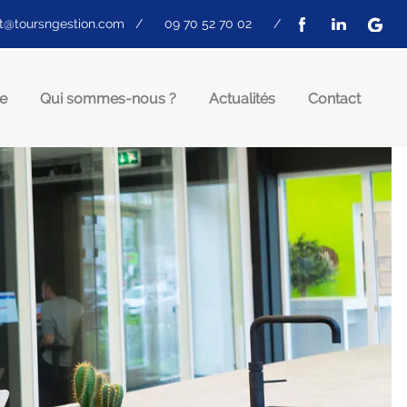
t@toursngestion.com
/
09 70 52 70 02
/
e
Qui sommes-nous ?
Actualités
Contact