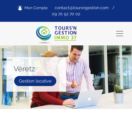
contact@toursngestion.com
/
Mon Compte
09 70 52 70 02
Véretz
Gestion locative