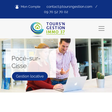
contact@toursngestion.com
/
Mon Compte
09 70 52 70 02
Pocé-sur-
Cisse
Gestion locative