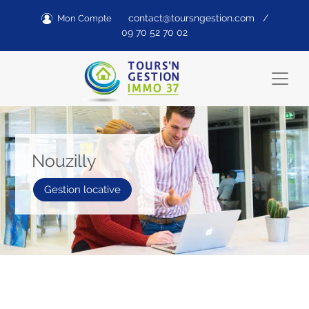
contact@toursngestion.com
/
Mon Compte
09 70 52 70 02
Nouzilly
Gestion locative