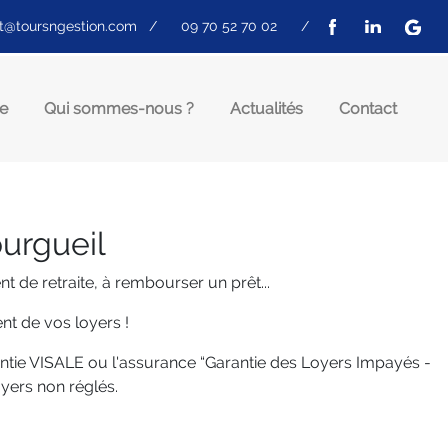
t@toursngestion.com
/
09 70 52 70 02
/
e
Qui sommes-nous ?
Actualités
Contact
ourgueil
de retraite, à rembourser un prêt...
nt de vos loyers !
antie VISALE ou l'assurance “Garantie des Loyers Impayés -
yers non réglés.