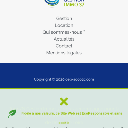
Gestion
Location
Qui sommes-nous ?
Actualités
Contact
Mentions légales
Copyright © 2020
cep-socotic.com
Tours'N Gestion Immo 37 vous accompagne pour la
Fidèle à nos valeurs, ce Site Web est EcoResponsable et sans
location de votre appartement sur tout le département
de l'Indre-et-Loire
cookie