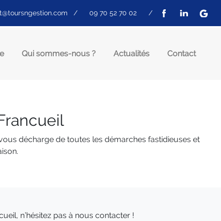
t@toursngestion.com
/
09 70 52 70 02
/
e
Qui sommes-nous ?
Actualités
Contact
Francueil
 vous décharge de toutes les démarches fastidieuses et
aison.
eil, n’hésitez pas à nous contacter !