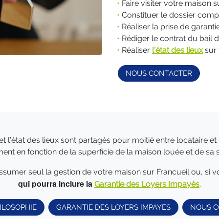
•
Faire visiter votre maison su
•
Constituer le dossier compl
•
Réaliser la prise de garant
•
Rédiger le contrat du bail 
•
Réaliser
l’état des lieux
sur 
NOUS CONTACTER
t l’état des lieux sont partagés pour moitié entre locataire et p
nt en fonction de la superficie de la maison louée et de sa 
assumer seul la gestion de votre maison sur Francueil ou, si v
qui pourra inclure la
Garantie des Loyers Impayés
.
ILOSOPHIE
GARANTIE DES LOYERS IMPAYES
NOUS C