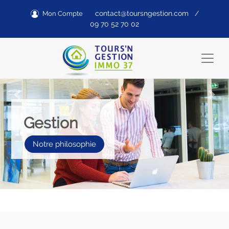
contact@toursngestion.com
/
Mon Compte
09 70 52 70 02
Previous
Next
Gestion
Notre philosophie