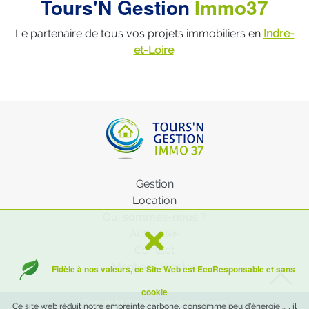
Tours'N Gestion
Immo37
Le partenaire de tous vos projets immobiliers en
Indre-
et-Loire
.
Gestion
Location
Qui sommes-nous ?
Actualités
Contact
Mentions légales
Fidèle à nos valeurs, ce Site Web est EcoResponsable et sans
cookie
Copyright © 2020
cep-socotic.com
Ce site web réduit notre empreinte carbone, consomme peu d'énergie ... , il