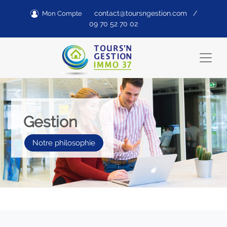
contact@toursngestion.com
/
Mon Compte
09 70 52 70 02
Previous
Next
Gestion
Notre philosophie