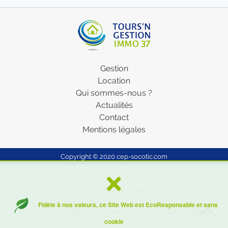
Gestion
Location
Qui sommes-nous ?
Actualités
Contact
Mentions légales
Copyright © 2020
cep-socotic.com
En Indre-et-loire
,
Fidèle à nos valeurs, ce Site Web est EcoResponsable et sans
👉 Tours'N GESTION assure la location de studios
cookie