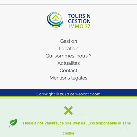
Gestion
Location
Qui sommes-nous ?
Actualités
Contact
Mentions légales
Copyright © 2020
cep-socotic.com
En Indre-et-loire
,
Fidèle à nos valeurs, ce Site Web est EcoResponsable et sans
👉 Tours'N GESTION assure la location de studios
cookie